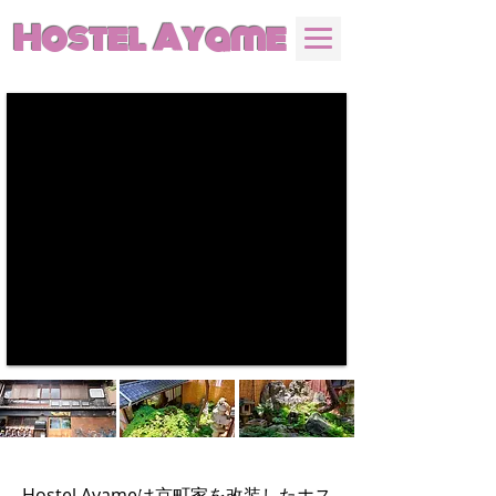
Hostel Ayame
Hostel Ayameは京町家を改装したホス