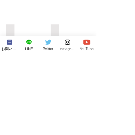
学校❶
学校❶
お問い合わせフォーム
LINE
Twitter
Instagram
YouTube
もっと見る
【合宿&修学旅行】