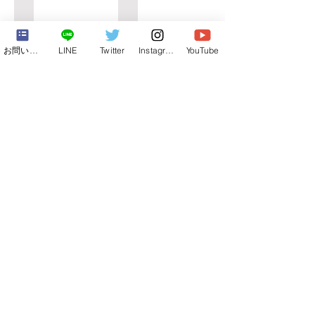
海⓫
海⓫
お問い合わせフォーム
LINE
Twitter
Instagram
YouTube
もっと見る
【合宿&修学旅行】
【自然】