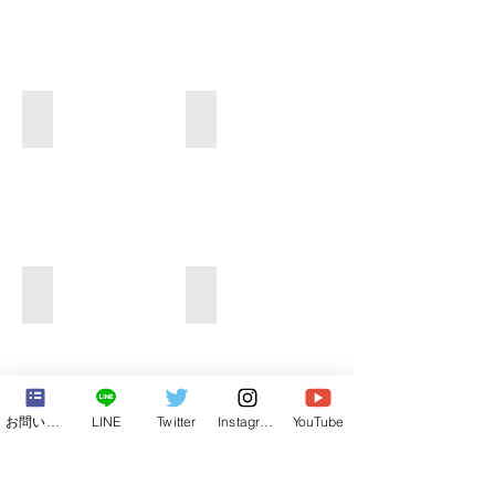
海⓭
海⓭
海⓭
海⓭
お問い合わせフォーム
LINE
Twitter
Instagram
YouTube
もっと見る