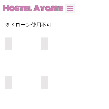
Hostel Ayame
※ドローン使用不可
海⓭
海⓭
海⓭
海⓭