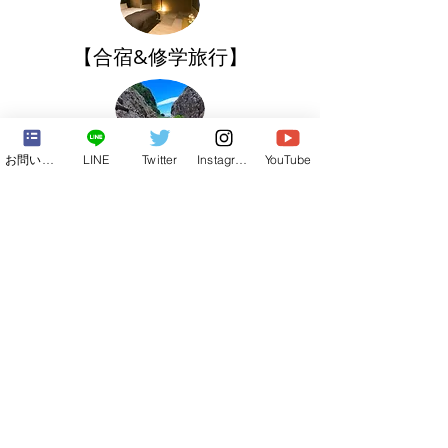
【合宿&修学旅行】
【自然】
お問い合わせフォーム
LINE
Twitter
Instagram
YouTube
【ダンジョン】
【廃校】