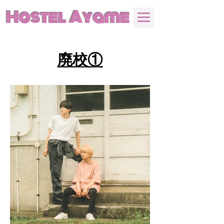
Hostel Ayame
廃校①